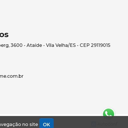
os
rg, 3600 - Ataíde - Vila Velha/ES - CEP 29119015
me.com.br
navegação no site
OK